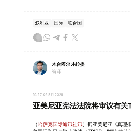
叙利亚
国际
联合国
木合塔尔 木拉提
编译
19:47, 06 8月 2026
亚美尼亚宪法法院将审议有关T
（
哈萨克国际通讯社讯
）据亚美尼亚《真理报