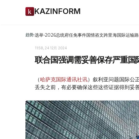
KAZINFORM
选举-2026
总统府
任免
事件
国情咨文
跨里海国际运输路
趋势:
11:58, 24 12月 2024
联合国强调需妥善保存严重国
（
哈萨克国际通讯社讯
）叙利亚问题国际公
丢失之前，有必要确保这些这些证据得到妥