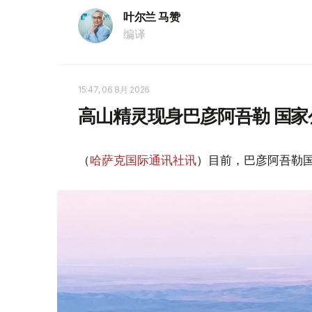
叶尔兰 马赞
编译
15:47, 06 8月 2026
高山精灵现身巴彦阿吾勒 国家
（
哈萨克国际通讯社讯
）目前，巴彦阿吾勒国