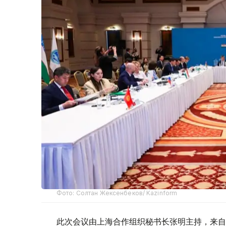
Фото: Солтан Жексенбеков/ Kazinform
此次会议由上海合作组织秘书长张明主持，来自