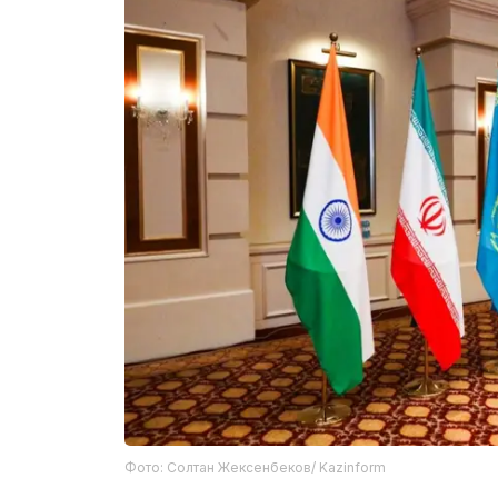
Фото: Солтан Жексенбеков/ Kazinform