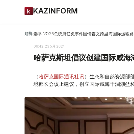
KAZINFORM
选举-2026
总统府
任免
事件
国情咨文
跨里海国际运输路
趋势:
09:42, 23 5月 2024
哈萨克斯坦倡议创建国际咸海
（
哈萨克国际通讯社讯
）生态和自然资源部
境部长会议上建议，创立国际咸海干涸湖盆