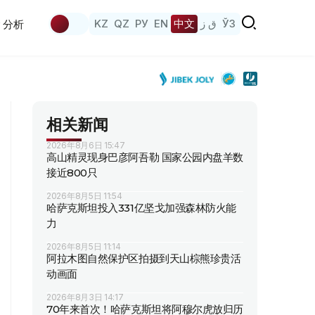
KZ
QZ
РУ
EN
中文
ق ز
ЎЗ
分析
相关新闻
2026年8月6日 15:47
高山精灵现身巴彦阿吾勒 国家公园内盘羊数
接近800只
2026年8月5日 11:54
哈萨克斯坦投入331亿坚戈加强森林防火能
力
2026年8月5日 11:14
阿拉木图自然保护区拍摄到天山棕熊珍贵活
动画面
2026年8月3日 14:17
70年来首次！哈萨克斯坦将阿穆尔虎放归历