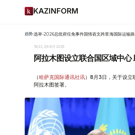
KAZINFORM
选举-2026
总统府
任免
事件
国情咨文
跨里海国际运输路
趋势:
18:22, 06 8月 2025
阿拉木图设立联合国区域中心
（
哈萨克国际通讯社讯
）8月3日，关于设
阿拉木图签署。