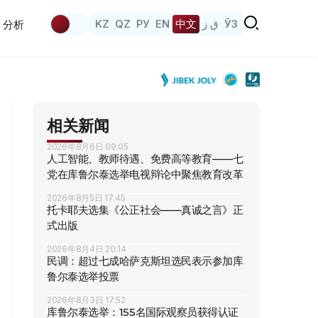
KZ
QZ
РУ
EN
中文
ق ز
ЎЗ
分析
相关新闻
2026年8月6日 09:05
人工智能、教师待遇、免费高等教育——七
党在库鲁尔泰选举电视辩论中聚焦教育改革
2026年8月5日 17:45
托卡耶夫选集《公正社会——真诚之言》正
式出版
2026年8月4日 20:14
民调：超过七成哈萨克斯坦选民表示参加库
鲁尔泰选举投票
2026年8月3日 17:52
库鲁尔泰选举：155名国际观察员获得认证