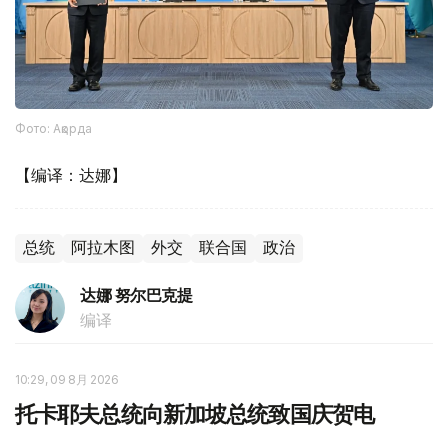
Фото: Ақорда
【编译：达娜】
总统
阿拉木图
外交
联合国
政治
达娜 努尔巴克提
编译
10:29, 09 8月 2026
托卡耶夫总统向新加坡总统致国庆贺电