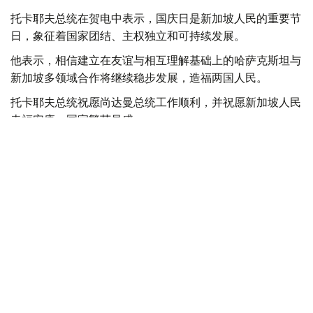
托卡耶夫总统在贺电中表示，国庆日是新加坡人民的重要节
日，象征着国家团结、主权独立和可持续发展。
他表示，相信建立在友谊与相互理解基础上的哈萨克斯坦与
新加坡多领域合作将继续稳步发展，造福两国人民。
托卡耶夫总统祝愿尚达曼总统工作顺利，并祝愿新加坡人民
幸福安康、国家繁荣昌盛。
总统
哈斯穆-卓玛尔特·托卡耶夫
政治
达娜 努尔巴克提
编译
17:36, 08 8月 2026
比利时国王菲利普致函感谢托卡耶夫总统