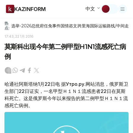
中文
KAZINFORM
热
选举-2026
总统府
任免
事件
国情咨文
跨里海国际运输路线/中间走
点:
17:43, 22 1月 2016
莫斯科出现今年第二例甲型H1N1流感死亡病
例
哈通社阿斯塔纳1月22日电 据Утро.ру.网站消息，俄罗斯卫
生部门22日证实，一名甲型Ｈ１Ｎ１流感患者22日在莫斯
科死亡。这是俄罗斯今年以来报告的第二例甲型Ｈ１Ｎ１流
感死亡病例。