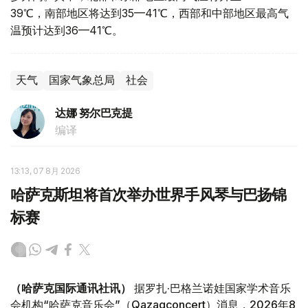
39℃，南部地区将达到35—41℃，西部和中部地区最高气
温预计达到36—41℃。
天气
国家气象总局
社会
达娜 努尔巴克提
编译
13:13, 07 8月 2026
哈萨克斯坦将首次举办世界手风琴与巴扬锦
标赛
（哈萨克国际通讯社讯）
据罗扎·巴格兰诺娃国家学术音乐
会机构“哈萨克音乐会”（Qazaqconcert）消息，2026年8