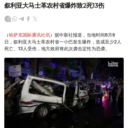
叙利亚大马士革农村省爆炸致2死13伤
（
哈萨克国际通讯社讯
）据中新社报道，当地时间8月6
日，叙利亚大马士革农村省一小巴发生爆炸，造成至少2人
死亡、13人受伤，地方政府将此次袭击定性为恐袭。