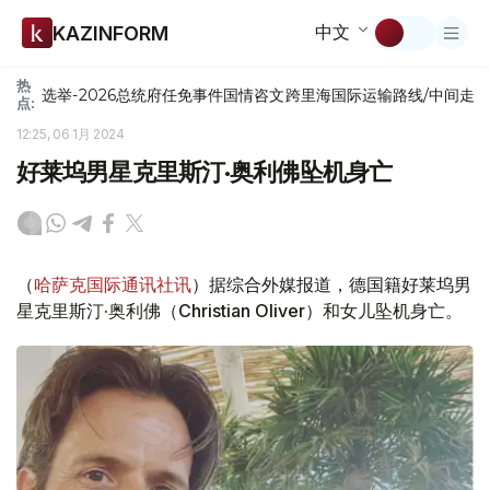
中文
KAZINFORM
热
选举-2026
总统府
任免
事件
国情咨文
跨里海国际运输路线/中间走
点:
12:25, 06 1月 2024
好莱坞男星克里斯汀·奥利佛坠机身亡
（
哈萨克国际通讯社讯
）据综合外媒报道，德国籍好莱坞男
星克里斯汀·奥利佛（Christian Oliver）和女儿坠机身亡。