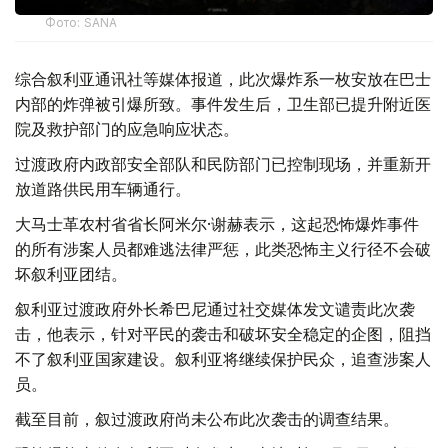
Фото: SANA
综合叙利亚通讯社等媒体报道，此次爆炸系一枚安放在巴士
内部的炸弹被引爆所致。事件发生后，卫生部已提升附近医
院及救护部门的应急响应状态。
过渡政府内政部安全部队和民防部门已控制现场，并重新开
放道路供民用车辆通行。
大马士革农村省省长阿米尔·谢赫表示，这起恐怖爆炸事件
的所有涉案人员都难逃法律严惩，此类恐怖主义行径不会破
坏叙利亚团结。
叙利亚过渡政府外长希巴尼通过社交媒体发文谴责此次袭
击，他表示，针对平民的袭击和破坏安全稳定的企图，阻挡
不了叙利亚国家建设。叙利亚将继续保护民众，追查涉案人
员。
截至目前，叙过渡政府尚未公布此次袭击的调查结果。