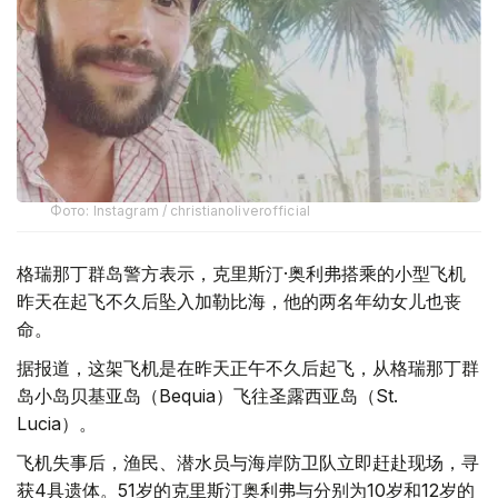
Фото: Instagram / christianoliverofficial
格瑞那丁群岛警方表示，克里斯汀·奥利弗搭乘的小型飞机
昨天在起飞不久后坠入加勒比海，他的两名年幼女儿也丧
命。
据报道，这架飞机是在昨天正午不久后起飞，从格瑞那丁群
岛小岛贝基亚岛（Bequia）飞往圣露西亚岛（St.
Lucia）。
飞机失事后，渔民、潜水员与海岸防卫队立即赶赴现场，寻
获4具遗体。51岁的克里斯汀奥利弗与分别为10岁和12岁的