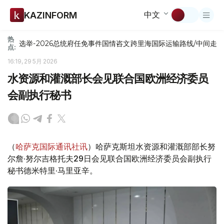
中文
KAZINFORM
热
选举-2026
总统府
任免
事件
国情咨文
跨里海国际运输路线/中间走
点:
16:19, 29 5月 2026
水资源和灌溉部长会见联合国欧洲经济委员
会副执行秘书
（
哈萨克国际通讯社讯
）哈萨克斯坦水资源和灌溉部部长努
尔詹·努尔吉格托夫29日会见联合国欧洲经济委员会副执行
秘书德米特里·马里亚辛。