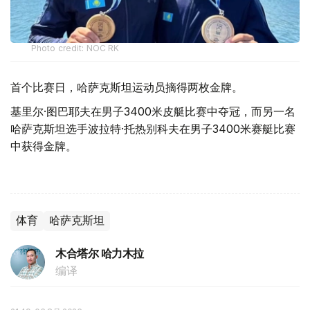
Photo credit: NOC RK
首个比赛日，哈萨克斯坦运动员摘得两枚金牌。
基里尔·图巴耶夫在男子3400米皮艇比赛中夺冠，而另一名
哈萨克斯坦选手波拉特·托热别科夫在男子3400米赛艇比赛
中获得金牌。
体育
哈萨克斯坦
木合塔尔 哈力木拉
编译