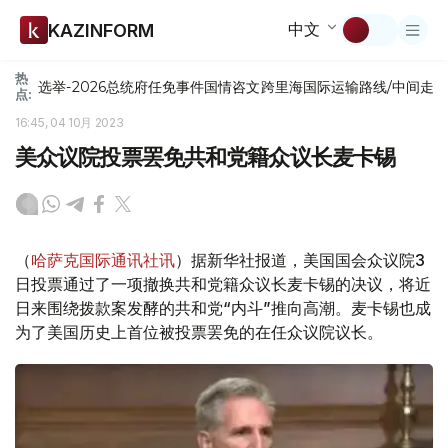
中文
KAZINFORM
热
选举-2026
总统府
任免
事件
国情咨文
跨里海国际运输路线/中间走
点:
16:45, 04 10月 2023
美众议院投票罢免共和党籍众议长麦卡锡
（
哈萨克国际通讯社讯
）据新华社报道，美国国会众议院3
日投票通过了一项撤换共和党籍众议长麦卡锡的决议，将近
日来围绕拨款案发酵的共和党“内斗”推向高潮。麦卡锡也成
为了美国历史上首位被投票罢免的在任众议院议长。