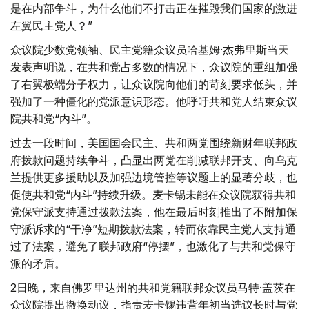
是在内部争斗，为什么他们不打击正在摧毁我们国家的激进
左翼民主党人？”
众议院少数党领袖、民主党籍众议员哈基姆·杰弗里斯当天
发表声明说，在共和党占多数的情况下，众议院的重组加强
了右翼极端分子权力，让众议院向他们的苛刻要求低头，并
强加了一种僵化的党派意识形态。他呼吁共和党人结束众议
院共和党“内斗”。
过去一段时间，美国国会民主、共和两党围绕新财年联邦政
府拨款问题持续争斗，凸显出两党在削减联邦开支、向乌克
兰提供更多援助以及加强边境管控等议题上的显著分歧，也
促使共和党“内斗”持续升级。麦卡锡未能在众议院获得共和
党保守派支持通过拨款法案，他在最后时刻推出了不附加保
守派诉求的“干净”短期拨款法案，转而依靠民主党人支持通
过了法案，避免了联邦政府“停摆”，也激化了与共和党保守
派的矛盾。
2日晚，来自佛罗里达州的共和党籍联邦众议员马特·盖茨在
众议院提出撤换动议，指责麦卡锡违背年初当选议长时与党