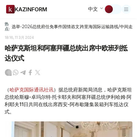
中文
KAZINFORM
热
选举-2026
总统府
任免
事件
国情咨文
跨里海国际运输路线/中间走
点:
18:16, 11 3月 2024
哈萨克斯坦和阿塞拜疆总统出席中欧班列抵
达仪式
（
哈萨克国际通讯社讯
）据总统府新闻局消息，哈萨克斯坦
总统哈斯穆-卓玛尔特·托卡耶夫和阿塞拜疆总统伊利哈姆·阿
利耶夫11日共同在线出席西安-阿布歇隆集装箱列车抵达仪
式。