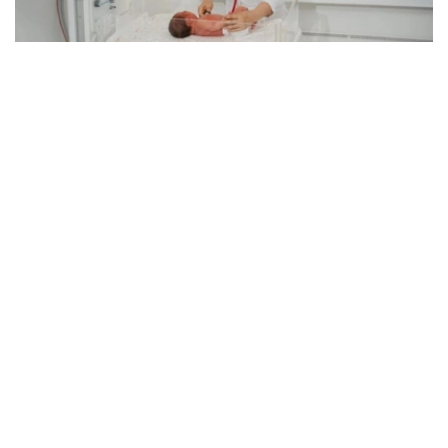
Фото: Kazinform
据介绍，目前哈萨克斯坦每年为约1400名新生儿实施手
术，全国各地区围产期中心均可提供相关专科医疗服务。
卫生部表示，在胎儿被诊断出患有先天性畸形后，孕妇将被
转诊至专业围产期中心，制定妊娠管理方案、分娩时间及方
式，并提前组建医疗团队，为新生儿出生后立即实施救治做
好准备。
目前，现代产前诊断技术可在孕18至20周发现多种先天性
疾病，为新生儿出生后尽早接受手术治疗创造条件。
自2025年8月起，哈萨克斯坦实施“Аналар саулығы”（母
亲健康）孕前健康计划，目前项目覆盖率已达54%，女性
可免费接受10项基础检查。