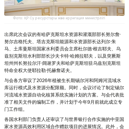
Фото: ҚР Су ресурстары және ирригация министрлігі
出席此次会议的有哈萨克斯坦水资源和灌溉部部长努尔詹·
努尔吉格托夫、塔吉克斯坦能源和水资源部长达列尔·朱
马、土库曼斯坦国家水利委员会主席杜尔德·根吉耶夫、乌
兹别克斯坦水利部部长沙夫卡特·哈姆拉耶夫，以及突厥斯
坦州州长努拉尔汗·阔谢罗夫和哈萨克斯坦驻乌兹别克斯坦
特命全权大使耶拉勒·托赫詹诺夫。
与会各方审议了2026年植被生长期锡尔河和阿姆河流域水
库运行模式及水资源分配限额。同时，会议讨论了制定锡尔
河流域水资源自动化核算系统实施计划的方案。与会代表批
准了相关文件的编制工作，并计划于今年9月前就此成立专
门工作组。
各国水利部门负责人还审议了与世界银行合作实施的中亚国
家水资源高效利用区域合作赠款项目的进展情况。此外，会