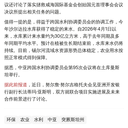
议还讨论了落实拯救咸海国际基金会创始国元首理事会会议
决议所提出相关任务的问题。
值得一提的是，得益于跨国水利协调委员会的协调工作，今
年沙尔达拉水库获得了稳定的来水。自2026年4月1日以
来，水库累计来水量约为30亿立方米，高于去年同期及多
年同期平均水平。预计在植被生长期结束前，水库来水仍将
持续。目前，锡尔河流域水资源形势总体稳定，农业用水按
照正常模式得到保障。
据悉，中亚跨国水利协调委员会第95次会议将在土库曼斯
坦举行。
据此前报道
，近日，努尔詹·努尔吉格托夫会见亚洲开发银
行副行长法蒂玛·亚斯明，双方就联合项目实施进展及未来
合作前景进行了讨论。
环保
农业
水利
中亚
突厥斯坦州