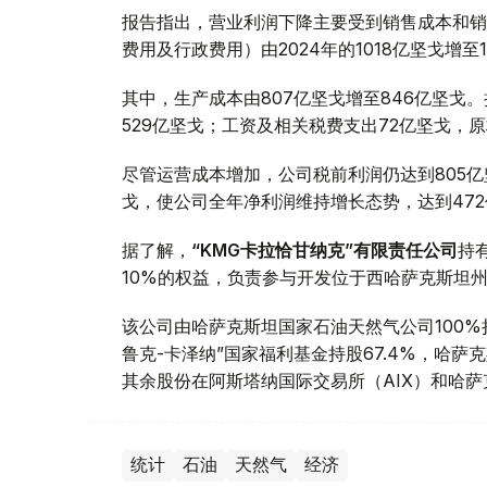
报告指出，营业利润下降主要受到销售成本和销
费用及行政费用）由2024年的1018亿坚戈增至1
其中，生产成本由807亿坚戈增至846亿坚戈
529亿坚戈；工资及相关税费支出72亿坚戈，
尽管运营成本增加，公司税前利润仍达到805亿
戈，使公司全年净利润维持增长态势，达到47
据了解，
“KMG卡拉恰甘纳克”有限责任公司
持
10%的权益，负责参与开发位于西哈萨克斯坦
该公司由哈萨克斯坦国家石油天然气公司100
鲁克-卡泽纳”国家福利基金持股67.4%，哈萨
其余股份在阿斯塔纳国际交易所（AIX）和哈萨
统计
石油
天然气
经济