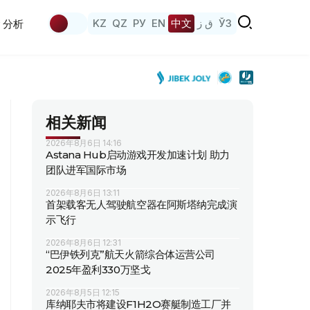
KZ
QZ
РУ
EN
中文
ق ز
ЎЗ
分析
相关新闻
2026年8月6日 14:16
Astana Hub启动游戏开发加速计划 助力
团队进军国际市场
2026年8月6日 13:11
首架载客无人驾驶航空器在阿斯塔纳完成演
示飞行
2026年8月6日 12:31
“巴伊铁列克”航天火箭综合体运营公司
2025年盈利330万坚戈
2026年8月5日 12:15
库纳耶夫市将建设F1H2O赛艇制造工厂并