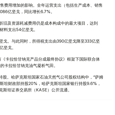
售费用增加的影响。全年运营支出（包括生产成本、销售
086亿坚戈，同比增长6.7%。
。折旧及资源耗减费用仍是成本构成中的最大项目，达到
原材料支出54亿坚戈。
坚戈。与此同时，所得税支出由390亿坚戈降至333亿坚
2亿坚戈。
有《卡拉恰甘纳克产品分成最终协议》框架下国际联合体
州的卡拉恰甘纳克油气凝析气田。
%持股。哈萨克斯坦国家石油天然气公司股权结构中，“萨姆
克斯坦财政部持股20%，哈萨克斯坦国家银行持股9.6%，
克斯坦证券交易所（KASE）公开流通。