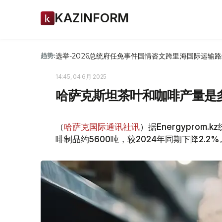
KAZINFORM
选举-2026
总统府
任免
事件
国情咨文
跨里海国际运输路
趋势:
14:45, 04 6月 2025
哈萨克斯坦茶叶和咖啡产量是
（
哈萨克国际通讯社讯
）据Еnergypro
啡制品约5600吨，较2024年同期下降2.