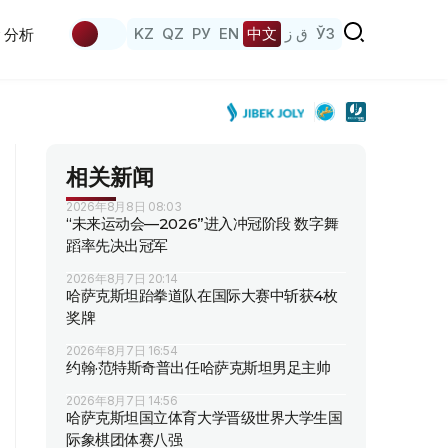
KZ
QZ
РУ
EN
中文
ق ز
ЎЗ
分析
相关新闻
2026年8月8日 08:03
“未来运动会—2026”进入冲冠阶段 数字舞
蹈率先决出冠军
2026年8月7日 20:14
哈萨克斯坦跆拳道队在国际大赛中斩获4枚
奖牌
2026年8月7日 16:54
约翰·范特斯奇普出任哈萨克斯坦男足主帅
2026年8月7日 14:56
哈萨克斯坦国立体育大学晋级世界大学生国
际象棋团体赛八强