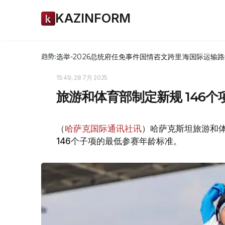
KAZINFORM
选举-2026
总统府
任免
事件
国情咨文
跨里海国际运输路
趋势:
15:49, 28 7月 2025
旅游和体育部制定新规 146
（
哈萨克国际通讯社讯
）哈萨克斯坦旅游和
146个子项的最低参赛年龄标准。