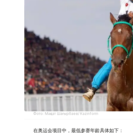
Фото: Мақсат Шағырбаев/ Kazinform
在奥运会项目中，最低参赛年龄具体如下：