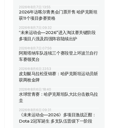
2026年8月7日 13:55
2026年达喀尔青奥会门票开售 哈萨克斯坦
获11个项目参赛资格
2026年8月7日 09:32
“未来运动会—2026”进入淘汰赛关键阶段
多项目八强及四强阵容陆续出炉
2026年8月7日 07:56
阿斯塔纳车队连续三个赛段登上环波兰自行
车赛领奖台
2026年8月6日 22:53
皮划艇马拉松亚锦赛：哈萨克斯坦运动员斩
获两枚金牌
2026年8月6日 18:40
水球世青赛：哈萨克斯坦队大比分击败乌拉
圭
2026年8月6日 09:31
《未来运动会—2026》多项目激战正酣：
Dota 2冠军诞生 多支队伍晋级下一阶段