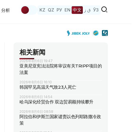
KZ
QZ
РУ
EN
中文
ق ز
ЎЗ
分析
相关新闻
2026年8月6日 19:47
亚美尼亚宪法法院将审议有关TRIPP项目的
法案
2026年8月6日 16:10
韩国罕见高温天气致23人死亡
2026年8月6日 14:54
哈乌深化经贸合作 双边贸易额持续攀升
2026年8月6日 08:58
阿拉伯和伊斯兰国家谴责以色列耶路撒冷政
策