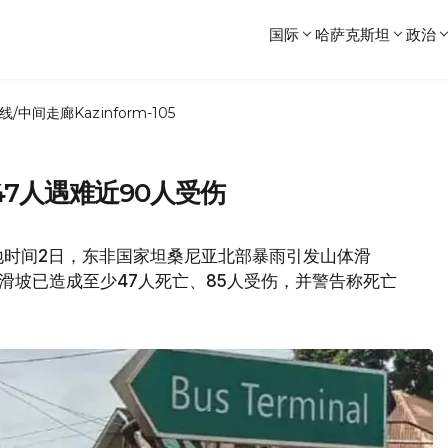
国际
哈萨克斯坦
政治
线/中间走廊
Kazinform-105
7人遇难近90人受伤
地时间2日，东非国家坦桑尼亚北部暴雨引发山体滑
滑坡已造成至少47人死亡、85人受伤，并警告称死亡