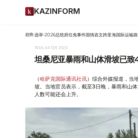
KAZINFORM
选举-2026
总统府
任免
事件
国情咨文
跨里海国际运输路
趋势:
15:54, 04 12月 2023
坦桑尼亚暴雨和山体滑坡已致4
（
哈萨克国际通讯社讯
）综合外媒报道，当
坡。当地官员表示，截至3日晚，暴雨和山体
人数可能还会上升。