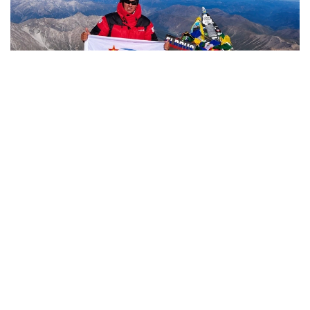
Фото: Министерство обороны РК
哈萨克斯坦
国防部
达娜 努尔巴克提
编译
12:35, 08 8月 2026