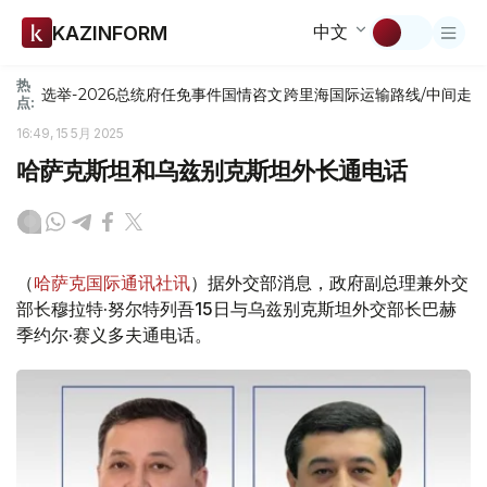
中文
KAZINFORM
热
选举-2026
总统府
任免
事件
国情咨文
跨里海国际运输路线/中间走
点:
16:49, 15 5月 2025
哈萨克斯坦和乌兹别克斯坦外长通电话
（
哈萨克国际通讯社讯
）据外交部消息，政府副总理兼外交
部长穆拉特·努尔特列吾15日与乌兹别克斯坦外交部长巴赫
季约尔·赛义多夫通电话。