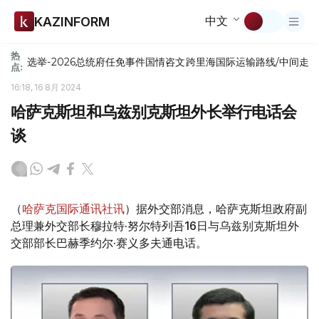
中文
KAZINFORM
热
选举-2026
总统府
任免
事件
国情咨文
跨里海国际运输路线/中间走
点:
16:18, 16 8月 2024
哈萨克斯坦和乌兹别克斯坦外长举行电话会
谈
（
哈萨克国际通讯社讯
）据外交部消息，哈萨克斯坦政府副
总理兼外交部长穆拉特·努尔特列吾16日与乌兹别克斯坦外
交部部长巴赫季约尔·赛义多夫通电话。