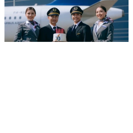
Фото: Air Astana
与6月份相比，7月空缺岗位数量下降3.8%，而简历数量则
增长11.5%。劳动和社会保障部表示，这一变化主要与夏季
劳动力市场的季节性特点有关。每年这一时期，各类院校毕
业生陆续进入就业市场，带动求职人数增加，劳动力供给增
长速度超过岗位需求增长。
据介绍，从行业分布来看，对劳动力需求最旺盛的是教育领