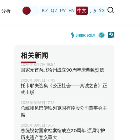
KZ
QZ
РУ
EN
中文
ق ز
ЎЗ
分析
相关新闻
2026年8月7日 18:54
国家元首向北哈州成立90周年庆典致贺信
2026年8月5日 17:45
托卡耶夫选集《公正社会——真诚之言》正
式出版
2026年8月5日 17:13
总统接见巴伊铁列克国有控股公司董事会主
席
2026年8月5日 16:51
总统祝贺国家档案馆成立20周年 强调守护
历史遗产意义重大