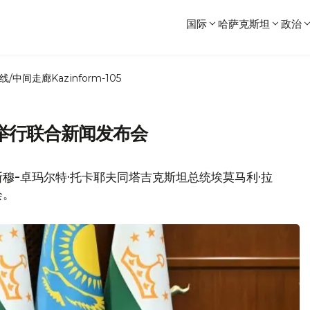
国际
哈萨克斯坦
政治
线/中间走廊
Kazinform-105
举行联合新闻发布会
穆-卓玛尔特·托卡耶夫同塔吉克斯坦总统埃莫马利·拉
会。