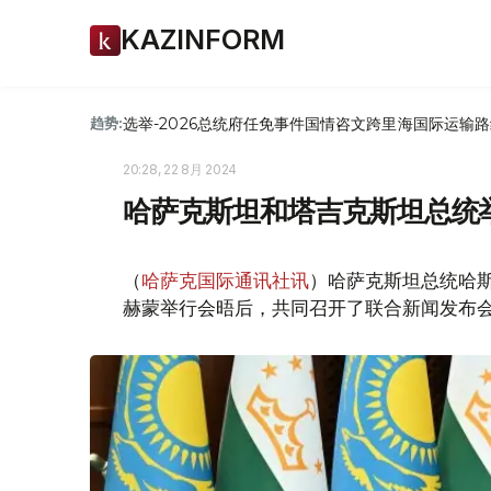
KAZINFORM
选举-2026
总统府
任免
事件
国情咨文
跨里海国际运输路
趋势:
20:28, 22 8月 2024
哈萨克斯坦和塔吉克斯坦总统
（
哈萨克国际通讯社讯
）哈萨克斯坦总统哈斯
赫蒙举行会晤后，共同召开了联合新闻发布