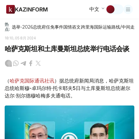
中文
KAZINFORM
热
选举-2026
总统府
任免
事件
国情咨文
跨里海国际运输路线/中间走
点:
18:10, 05 8月 2024
哈萨克斯坦和土库曼斯坦总统举行电话会谈
（
哈萨克国际通讯社讯
）据总统府新闻局消息，哈萨克斯坦
总统哈斯穆-卓玛尔特·托卡耶夫5日与土库曼斯坦总统谢尔
达尔·别尔德穆哈梅多夫通电话。