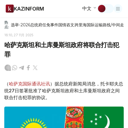
中文
KAZINFORM
热
选举-2026
总统府
任免
事件
国情咨文
跨里海国际运输路线/中间走
点:
16:10, 27 11月 2025
哈萨克斯坦和土库曼斯坦政府将联合打击犯
罪
（
哈萨克国际通讯社讯
）据总统府新闻局消息，托卡耶夫总
统27日签署批准了哈萨克斯坦政府和土库曼斯坦政府之间
联合打击犯罪的协议。