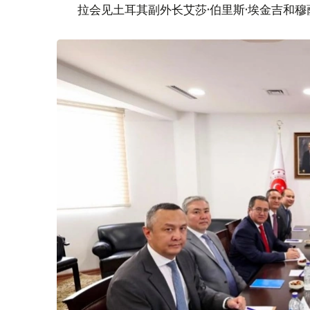
拉会见土耳其副外长艾莎·伯里斯·埃金吉和穆