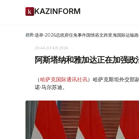
KAZINFORM
选举-2026
总统府
任免
事件
国情咨文
跨里海国际运输路
趋势:
20:44, 03 4月 2024
阿斯塔纳和雅加达正在加强政
（
哈萨克国际通讯社讯
）哈萨克斯坦外交部
诺·马尔苏迪。