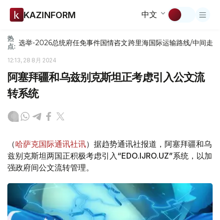
中文
KAZINFORM
热
选举-2026
总统府
任免
事件
国情咨文
跨里海国际运输路线/中间走
点:
12:13, 28 8月 2024
阿塞拜疆和乌兹别克斯坦正考虑引入公文流
转系统
（
哈萨克国际通讯社讯
）据趋势通讯社报道，阿塞拜疆和乌
兹别克斯坦两国正积极考虑引入“EDO.IJRO.UZ”系统，以加
强政府间公文流转管理。