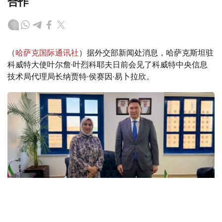
合作
（
哈萨克国际通讯社
）据外交部新闻处消息，哈萨克斯坦驻
科威特大使叶尔詹·叶烈科耶夫日前会见了科威特中央信息
技术局代理局长纳贾特·侯赛因·易卜拉欣。
Фото: ҚР СІМ