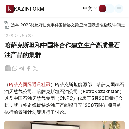
中文
KAZINFORM
热
选举-2026
总统府
任免
事件
国情咨文
跨里海国际运输路线/中间走
点:
13:40, 24 5月 2024
哈萨克斯坦和中国将合作建立生产高质量石
油产品的集群
（
哈萨克国际通讯社讯
）哈萨克斯坦能源部、哈萨克国家石
油天然气公司、哈萨克斯坦石油公司（PetroKazakhstan）
以及中国石油天然气集团（CNPC）代表于5月23日举行会
晤，就《将奇姆肯特炼油厂产能提升至1200万吨》项目的
执行前景和计划等进行了讨论。