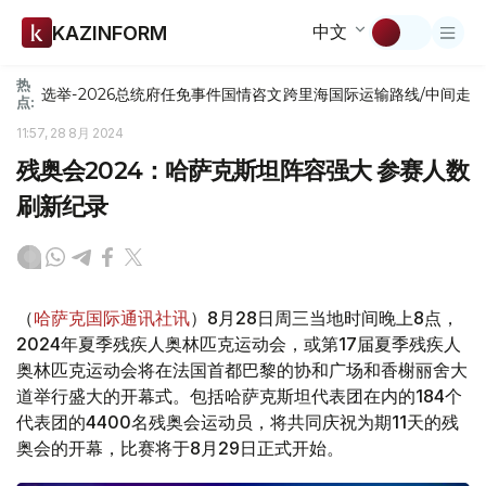
中文
KAZINFORM
热
选举-2026
总统府
任免
事件
国情咨文
跨里海国际运输路线/中间走
点:
11:57, 28 8月 2024
残奥会2024：哈萨克斯坦阵容强大 参赛人数
刷新纪录
（
哈萨克国际通讯社讯
）8月28日周三当地时间晚上8点，
2024年夏季残疾人奥林匹克运动会，或第17届夏季残疾人
奥林匹克运动会将在法国首都巴黎的协和广场和香榭丽舍大
道举行盛大的开幕式。包括哈萨克斯坦代表团在内的184个
代表团的4400名残奥会运动员，将共同庆祝为期11天的残
奥会的开幕，比赛将于8月29日正式开始。