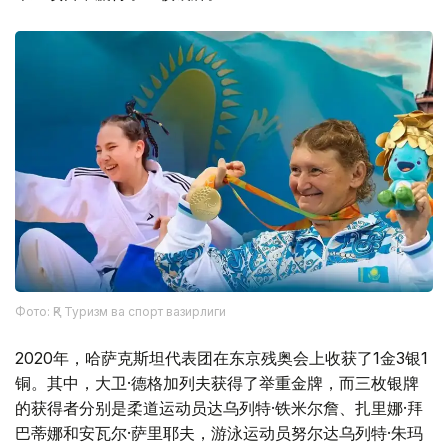
Фото: ҚР Туризм ва спорт вазирлиги
2020年，哈萨克斯坦代表团在东京残奥会上收获了1金3银1
铜。其中，大卫·德格加列夫获得了举重金牌，而三枚银牌
的获得者分别是柔道运动员达乌列特·铁米尔詹、扎里娜·拜
巴蒂娜和安瓦尔·萨里耶夫，游泳运动员努尔达乌列特·朱玛