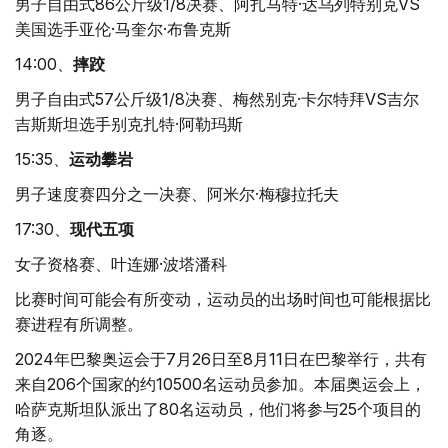
男子自由式86公斤级1/8决赛、阿扎马特·达乌列特别克VS
美国选手亚伦·马奎尔·布鲁克斯
14:00、
摔跤
男子自由式57公斤级1/8决赛、梅然别克·卡尔特拜VS吉尔
吉斯斯坦选手别克扎特·阿勒玛斯
15:35、
运动攀岩
男子速度赛四分之一决赛、阿米尔·梅穆拉托夫
17:30、
现代五项
女子资格赛、叶连娜·波塔潘科
比赛时间可能会有所变动，运动员的出场时间也可能根据比
赛进程有所调整。
2024年巴黎奥运会于7月26日至8月11日在巴黎举行，共有
来自206个国家的约10500名运动员参加。本届奥运会上，
哈萨克斯坦队派出了80名运动员，他们将参与25个项目的
角逐。