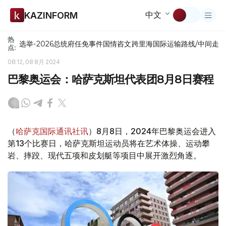
中文
KAZINFORM
热
选举-2026
总统府
任免
事件
国情咨文
跨里海国际运输路线/中间走
点:
08:12, 08 8月 2024
巴黎奥运会：哈萨克斯坦代表团8月8日赛程
（
哈萨克国际通讯社讯
）8月8日，2024年巴黎奥运会进入
第13个比赛日，哈萨克斯坦运动员将在艺术体操、运动攀
岩、摔跤、现代五项和皮划艇等项目中展开激烈角逐。