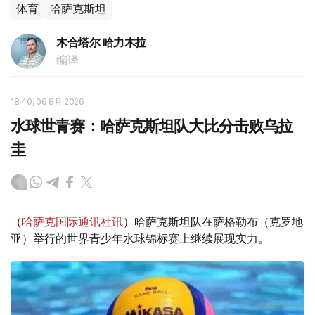
体育
哈萨克斯坦
木合塔尔 哈力木拉
编译
18:40, 06 8月 2026
水球世青赛：哈萨克斯坦队大比分击败乌拉
圭
（
哈萨克国际通讯社讯
）哈萨克斯坦队在萨格勒布（克罗地
亚）举行的世界青少年水球锦标赛上继续展现实力。