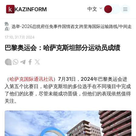
中文
KAZINFORM
热
选举-2026
总统府
任免
事件
国情咨文
跨里海国际运输路线/中间走
点:
17:10, 31 7月 2024
巴黎奥运会：哈萨克斯坦部分运动员成绩
（
哈萨克国际通讯社讯
）7月31日，2024年巴黎奥运会进
入第五个比赛日，哈萨克斯坦的多位选手在不同项目中完成
了他们的比赛，尽管未能成功晋级，但他们的表现依然值得
关注。