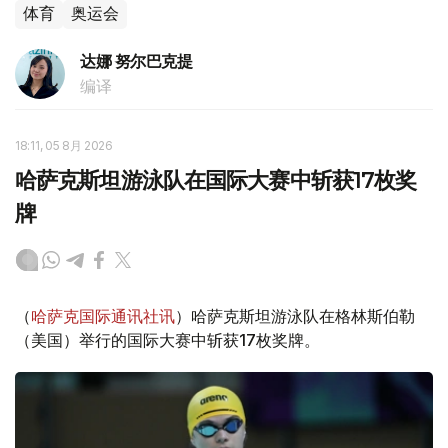
体育
奥运会
达娜 努尔巴克提
编译
18:11, 05 8月 2026
哈萨克斯坦游泳队在国际大赛中斩获17枚奖
牌
（
哈萨克国际通讯社讯
）哈萨克斯坦游泳队在格林斯伯勒
（美国）举行的国际大赛中斩获17枚奖牌。