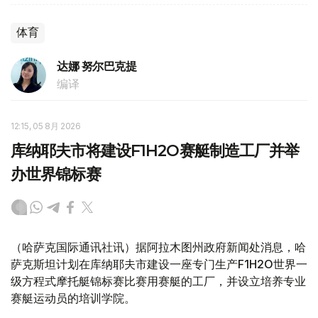
体育
达娜 努尔巴克提
编译
12:15, 05 8月 2026
库纳耶夫市将建设F1H2O赛艇制造工厂并举
办世界锦标赛
（哈萨克国际通讯社讯）据阿拉木图州政府新闻处消息，哈
萨克斯坦计划在库纳耶夫市建设一座专门生产F1H2O世界一
级方程式摩托艇锦标赛比赛用赛艇的工厂，并设立培养专业
赛艇运动员的培训学院。