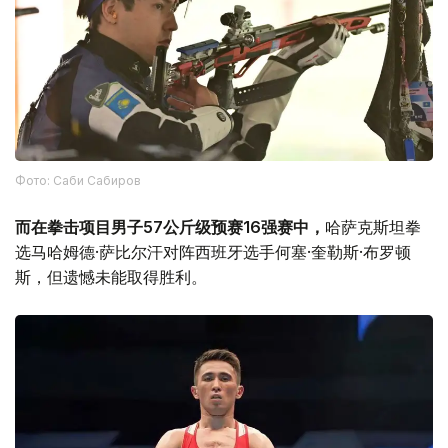
Фото: Саби Сабиров
而在拳击项目男子57公斤级预赛16强赛中，
哈萨克斯坦拳
选马哈姆德·萨比尔汗对阵西班牙选手何塞·奎勒斯·布罗顿
斯，但遗憾未能取得胜利。