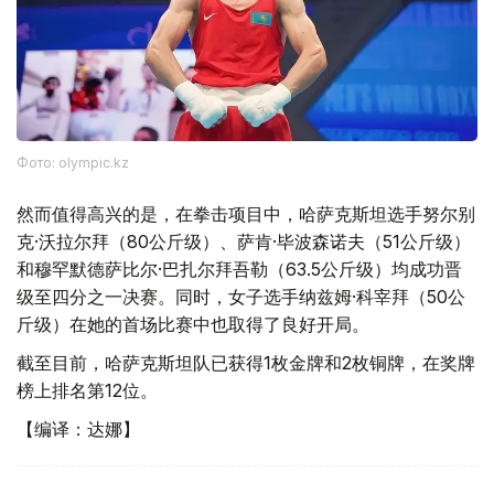
Фото: olympic.kz
然而值得高兴的是，在拳击项目中，哈萨克斯坦选手努尔别
克·沃拉尔拜（80公斤级）、萨肯·毕波森诺夫（51公斤级）
和穆罕默德萨比尔·巴扎尔拜吾勒（63.5公斤级）均成功晋
级至四分之一决赛。同时，女子选手纳兹姆·科宰拜（50公
斤级）在她的首场比赛中也取得了良好开局。
截至目前，哈萨克斯坦队已获得1枚金牌和2枚铜牌，在奖牌
榜上排名第12位。
【编译：达娜】