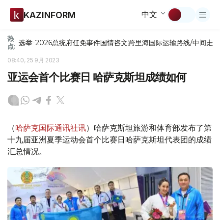
中文
KAZINFORM
热
选举-2026
总统府
任免
事件
国情咨文
跨里海国际运输路线/中间走
点:
08:40, 25 9月 2023
亚运会首个比赛日 哈萨克斯坦成绩如何
（
哈萨克国际通讯社讯
）哈萨克斯坦旅游和体育部发布了第
十九届亚洲夏季运动会首个比赛日哈萨克斯坦代表团的成绩
汇总情况。