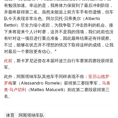
有勉强加速。幸运的是，我将体力保留到了最后冲刺阶段，
并最终获得第二名。虽然未能追上前方车手有些遗憾，但车
队今天表现非常出色。阿尔贝托·贝蒂奥尔（Alberto
Bettiol）尽全力缩小差距，为我争取了冲击胜利的机会。接
下来将迎来个人计时赛，这并不是我的强项，我们此前也没
有针对这一项目进行重点准备，因此最终结果还有待观察。
不过，能够在状态并不理想的情况下取得这样的成绩，让我
对最后一个赛段更有信心。”
此前
，斯卡罗尼还曾在本届环波兰自行车赛第四赛段获得亚
军。
此外，阿斯塔纳车队其他车手同样表现不俗：
亚历山德罗·
罗梅
莱（Alessandro Romele）获得第三赛段季军，
马泰
奥·马卢切利
（Matteo Malucelli）则在第二赛段获得第三
名。
体育
阿斯塔纳车队