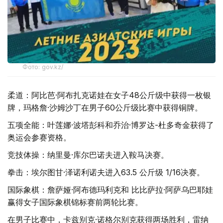
Фото: gov.kz/
柔道：阿比芭·阿布扎克诺娃在女子48公斤级中获得一枚银
牌，玛格詹·沙姆沙丁在男子60公斤级比赛中获得铜牌。
五项全能：叶莲娜·波塔彭科和乔治·博罗达-杜多奇金获得了
奥运会参赛资格。
竞技体操：纳里曼·库尔巴诺夫进入鞍马决赛。
拳击：埃尔图甘·泽诺利诺夫进入63.5 公斤级 1/16决赛。
国际象棋：詹萨娅·阿布德玛利克和 比比萨拉·阿萨乌巴耶娃
赢得女子国际象棋锦标赛前两轮比赛。
在男子比赛中，卡兹别克·诺格尔别克获得两场胜利，雷纳