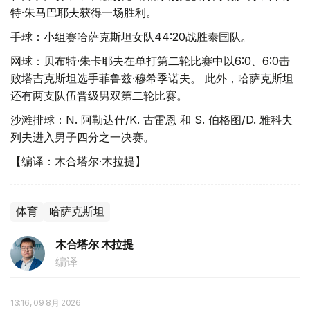
特·朱马巴耶夫获得一场胜利。
手球：小组赛哈萨克斯坦女队44:20战胜泰国队。
网球：贝布特·朱卡耶夫在单打第二轮比赛中以6:0、6:0击
败塔吉克斯坦选手菲鲁兹·穆希季诺夫。 此外，哈萨克斯坦
还有两支队伍晋级男双第二轮比赛。
沙滩排球：N. 阿勒达什/K. 古雷恩 和 S. 伯格图/D. 雅科夫
列夫进入男子四分之一决赛。
【编译：木合塔尔·木拉提】
体育
哈萨克斯坦
木合塔尔 木拉提
编译
13:16, 09 8月 2026