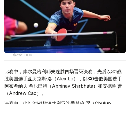
Фото: НОК
比赛中，库尔曼哈利耶夫连胜四场晋级决赛，先后以3:1战
胜美国选手亚历克斯·洛（Alex Lo），以3:0击败美国选手
阿布希纳夫·希尔巴特（Abhinav Shirbhate）和安德鲁·曹
（Andrew Cao）。
决赛中，他以3:1战胜澳大利亚选手楚伦·涅（Chulun
Ne），成功摘得本站赛事冠军。