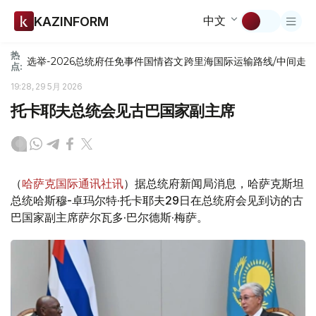
中文
KAZINFORM
热
选举-2026
总统府
任免
事件
国情咨文
跨里海国际运输路线/中间走
点:
19:28, 29 5月 2026
托卡耶夫总统会见古巴国家副主席
（
哈萨克国际通讯社讯
）据总统府新闻局消息，哈萨克斯坦
总统哈斯穆-卓玛尔特·托卡耶夫29日在总统府会见到访的古
巴国家副主席萨尔瓦多·巴尔德斯·梅萨。