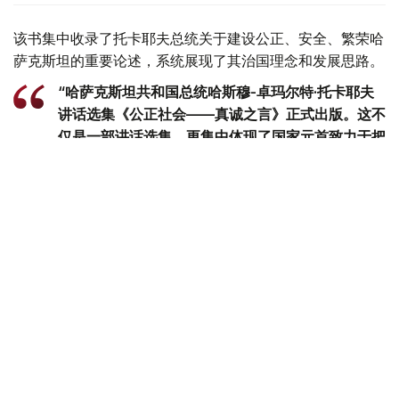
该书集中收录了托卡耶夫总统关于建设公正、安全、繁荣哈
萨克斯坦的重要论述，系统展现了其治国理念和发展思路。
“哈萨克斯坦共和国总统哈斯穆-卓玛尔特·托卡耶夫
讲话选集《公正社会——真诚之言》正式出版。这不
仅是一部讲话选集，更集中体现了国家元首致力于把
哈萨克斯坦建设成为公正、安全、繁荣国家的发展理
念。换言之，这本书凝聚了一位将毕生奉献给国家事
业的政治家在过去30多年间形成的思想、信念和价
值追求。在编纂过程中，我们更加深刻地认识到，在
国家经历复杂转型时期，一位领导人关于国家未来和
民族发展的思考，早在数十年前便已形成，并在长期
的工作和人生实践中不断完善，最终成为今天国家政
策的重要方向。”克雷克巴耶夫表示。
他说，书中涵盖了多个领域的重要议题。认真阅读总统历年
讲话的读者，能够从中清晰感受到这一发展脉络。
“我们的目标，是通过总统本人的讲话，展现托卡耶