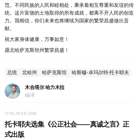
范。不同民族的人民和睦相处，秉承着相互尊重和友谊的传
统。这片富饶的土地取得的所有成就，都离不开人民的创造
力。我相信，你们未来也将继续为国家的繁荣昌盛做出贡
献。
祝大家身体健康，万事如意！
愿北哈萨克斯坦州繁荣昌盛！
总统
北哈州
哈萨克斯坦
哈斯穆-卓玛尔特·托卡耶夫
木合塔尔 哈力木拉
编译
17:45, 05 8月 2026
托卡耶夫选集《公正社会——真诚之言》正
式出版