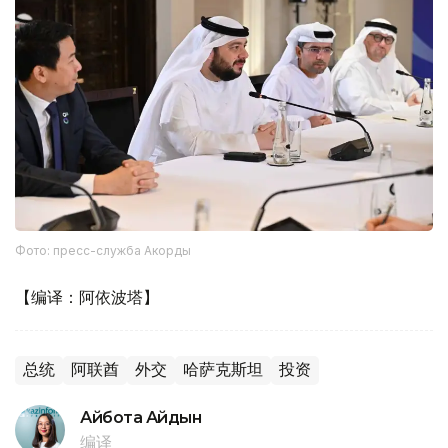
Фото: пресс-служба Акорды
【编译：阿依波塔】
总统
阿联酋
外交
哈萨克斯坦
投资
Айбота Айдын
编译