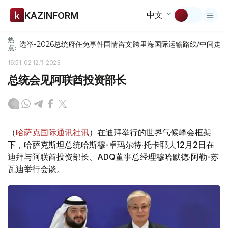
中文
KAZINFORM
热
选举-2026
总统府
任免
事件
国情咨文
跨里海国际运输路线/中间走
点:
16:51, 02 12月 2023
总统会见阿联酋投资部长
（
哈萨克国际通讯社讯
）在迪拜举行的世界气候峰会框架
下，哈萨克斯坦总统哈斯穆-卓玛尔特·托卡耶夫12月2日在
迪拜与阿联酋投资部长、ADQ董事总经理穆哈默德·阿勒-苏
瓦迪举行会谈。