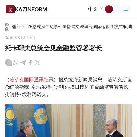
中文
KAZINFORM
热
选举-2026
总统府
任免
事件
国情咨文
跨里海国际运输路线/中间走
点:
15:56, 08 1月 2025
托卡耶夫总统会见金融监管署署长
（
哈萨克国际通讯社讯
）据总统府新闻局消息，哈萨克斯坦
总统哈斯穆-卓玛尔特·托卡耶夫8日接见了金融监管署署长
扎纳特•埃利玛诺夫。