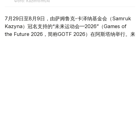
Фото: Kazinform/AI
7月29日至8月9日，由萨姆鲁克-卡泽纳基金会（Samruk
Kazyna）冠名支持的“未来运动会—2026”（Games of
the Future 2026，简称GOTF 2026）在阿斯塔纳举行。来
自50多个国家和地区的800余名运动员汇聚哈萨克斯坦，在
八个比赛项目中展开角逐。这场赛事不仅展示了数字体育的
发展方向，也让外界看到了电竞、传统体育与数字技术深度
融合的新图景。
一场汇聚数字与现实的国际赛事
本届赛事共设8个竞赛项目，比赛分布在阿斯塔纳4个场馆
举行，总奖金超过450万美元。与传统赛事不同，赛事奖金
并非只奖励前三名，而是根据各支队伍最终排名进行分配，
使更多参赛队伍能够获得奖金。
除了竞技层面的创新，本届赛事在全球传播方面也实现了新
的突破。