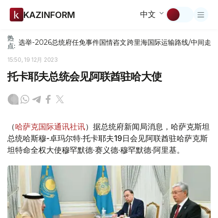
中文
KAZINFORM
热
选举-2026
总统府
任免
事件
国情咨文
跨里海国际运输路线/中间走
点:
15:50, 19 12月 2023
托卡耶夫总统会见阿联酋驻哈大使
（
哈萨克国际通讯社讯
）据总统府新闻局消息，哈萨克斯坦
总统哈斯穆-卓玛尔特·托卡耶夫19日会见阿联酋驻哈萨克斯
坦特命全权大使穆罕默德·赛义德·穆罕默德·阿里基。