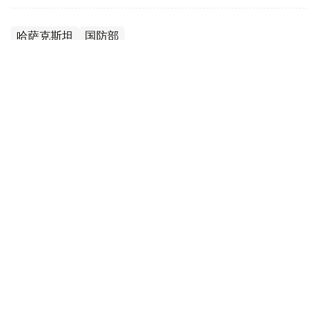
哈萨克斯坦
国防部
达娜 努尔巴克提
编译
12:35, 08 8月 2026
2036年前构建生物技术创新体系 哈萨克斯坦
发布发展战略草案
（哈萨克国际通讯社讯）哈萨克斯坦计划到2036年建立覆
盖科研创新、成果转化、产业应用全过程的生物技术发展体
系，推动科研成果加快走向产业化和实际应用。