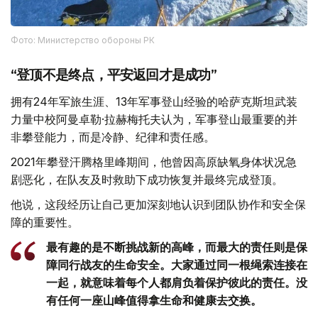
Фото: Министерство обороны РК
“登顶不是终点，平安返回才是成功”
拥有24年军旅生涯、13年军事登山经验的哈萨克斯坦武装
力量中校阿曼卓勒·拉赫梅托夫认为，军事登山最重要的并
非攀登能力，而是冷静、纪律和责任感。
2021年攀登汗腾格里峰期间，他曾因高原缺氧身体状况急
剧恶化，在队友及时救助下成功恢复并最终完成登顶。
他说，这段经历让自己更加深刻地认识到团队协作和安全保
障的重要性。
最有趣的是不断挑战新的高峰，而最大的责任则是保
障同行战友的生命安全。大家通过同一根绳索连接在
一起，就意味着每个人都肩负着保护彼此的责任。没
有任何一座山峰值得拿生命和健康去交换。