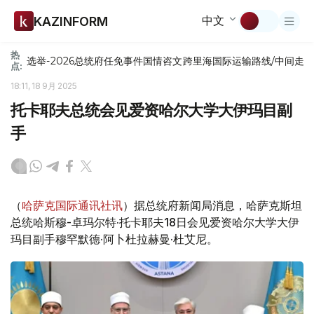
中文
KAZINFORM
热
选举-2026
总统府
任免
事件
国情咨文
跨里海国际运输路线/中间走
点:
18:11, 18 9月 2025
托卡耶夫总统会见爱资哈尔大学大伊玛目副
手
（
哈萨克国际通讯社讯
）据总统府新闻局消息，哈萨克斯坦
总统哈斯穆-卓玛尔特·托卡耶夫18日会见爱资哈尔大学大伊
玛目副手穆罕默德·阿卜杜拉赫曼·杜艾尼。