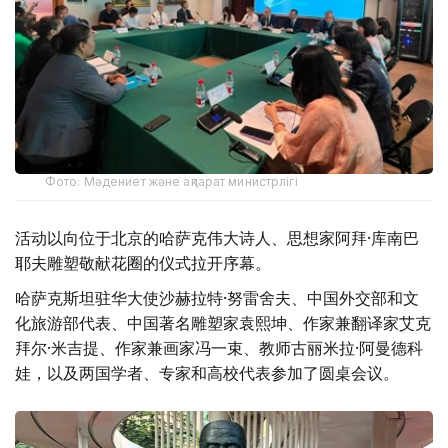
Фото: Мәдениет және ақпарат министрлігі
活动以向位于北京的哈萨克伟大诗人、思想家阿拜·库南巴
耶夫雕塑敬献花圈的仪式拉开序幕。
哈萨克斯坦驻华大使沙赫拉特·努雷舍夫、中国外交部和文
化旅游部代表、中国著名雕塑家袁熙坤、作家兼翻译家艾克
拜尔·米吉提、作家兼画家冯一束、教师古丽米拉·阿曼德科
娃，以及两国学者、专家和高校代表参加了圆桌会议。