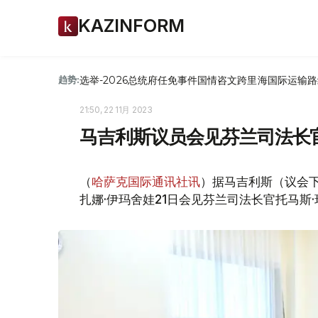
KAZINFORM
选举-2026
总统府
任免
事件
国情咨文
跨里海国际运输路
趋势:
21:50, 22 11月 2023
马吉利斯议员会见芬兰司法长
（
哈萨克国际通讯社讯
）据马吉利斯（议会
扎娜·伊玛舍娃21日会见芬兰司法长官托马斯