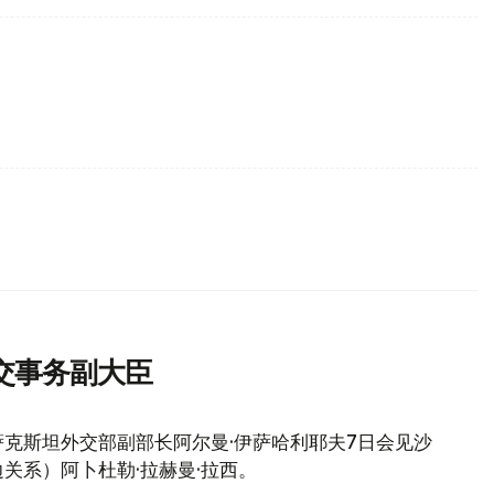
交事务副大臣
克斯坦外交部副部长阿尔曼·伊萨哈利耶夫7日会见沙
关系）阿卜杜勒·拉赫曼·拉西。