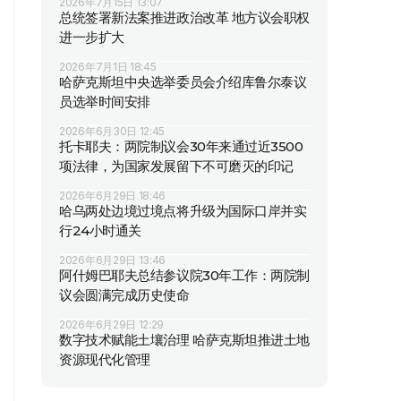
2026年7月15日 13:07
总统签署新法案推进政治改革 地方议会职权
进一步扩大
2026年7月1日 18:45
哈萨克斯坦中央选举委员会介绍库鲁尔泰议
员选举时间安排
2026年6月30日 12:45
托卡耶夫：两院制议会30年来通过近3500
项法律，为国家发展留下不可磨灭的印记
2026年6月29日 18:46
哈乌两处边境过境点将升级为国际口岸并实
行24小时通关
2026年6月29日 13:46
阿什姆巴耶夫总结参议院30年工作：两院制
议会圆满完成历史使命
2026年6月29日 12:29
数字技术赋能土壤治理 哈萨克斯坦推进土地
资源现代化管理