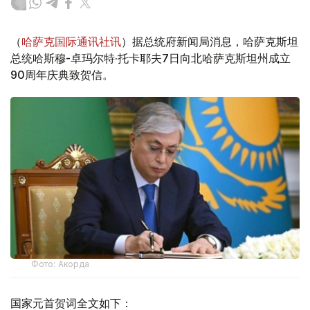
（
哈萨克国际通讯社讯
）据总统府新闻局消息，哈萨克斯坦
总统哈斯穆-卓玛尔特·托卡耶夫7日向北哈萨克斯坦州成立
90周年庆典致贺信。
Фото: Акорда
国家元首贺词全文如下：