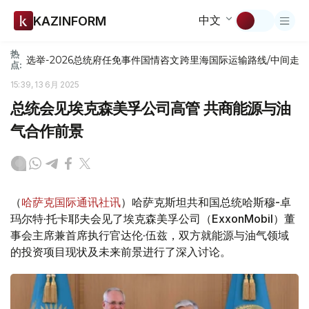
中文
KAZINFORM
热
选举-2026
总统府
任免
事件
国情咨文
跨里海国际运输路线/中间走
点:
15:39, 13 6月 2025
总统会见埃克森美孚公司高管 共商能源与油
气合作前景
（
哈萨克国际通讯社讯
）哈萨克斯坦共和国总统哈斯穆-卓
玛尔特·托卡耶夫会见了埃克森美孚公司（ExxonMobil）董
事会主席兼首席执行官达伦·伍兹，双方就能源与油气领域
的投资项目现状及未来前景进行了深入讨论。