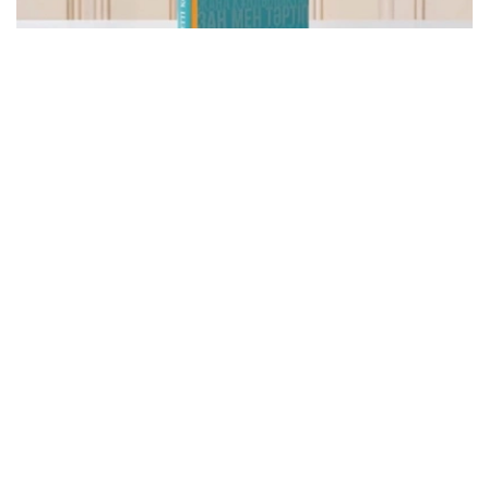
Фото: видеодан скриншот
该书集中收录了托卡耶夫总统关于建设公正、安全、繁荣哈
萨克斯坦的重要论述，系统展现了其治国理念和发展思路。
“哈萨克斯坦共和国总统哈斯穆-卓玛尔特·托卡耶夫
讲话选集《公正社会——真诚之言》正式出版。这不
仅是一部讲话选集，更集中体现了国家元首致力于把
哈萨克斯坦建设成为公正、安全、繁荣国家的发展理
念。换言之，这本书凝聚了一位将毕生奉献给国家事
业的政治家在过去30多年间形成的思想、信念和价
值追求。在编纂过程中，我们更加深刻地认识到，在
国家经历复杂转型时期，一位领导人关于国家未来和
民族发展的思考，早在数十年前便已形成，并在长期
的工作和人生实践中不断完善，最终成为今天国家政