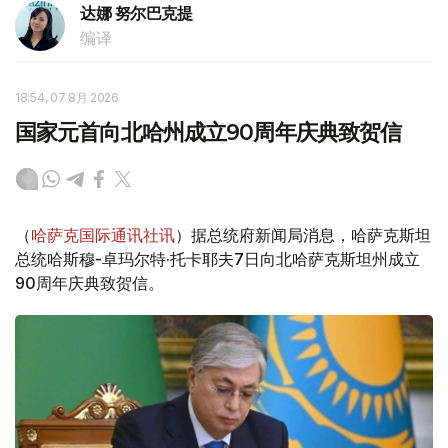
达娜 努尔巴克提
编译
18:54, 07 8月 2026
国家元首向北哈州成立90周年庆典致贺信
（
哈萨克国际通讯社讯
）据总统府新闻局消息，哈萨克斯坦
总统哈斯穆-卓玛尔特·托卡耶夫7日向北哈萨克斯坦州成立
90周年庆典致贺信。