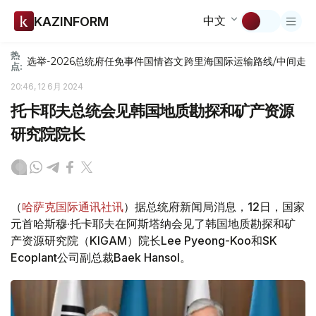
中文
KAZINFORM
热
选举-2026
总统府
任免
事件
国情咨文
跨里海国际运输路线/中间走
点:
20:46, 12 6月 2024
托卡耶夫总统会见韩国地质勘探和矿产资源
研究院院长
（
哈萨克国际通讯社讯
）据总统府新闻局消息，12日，国家
元首哈斯穆·托卡耶夫在阿斯塔纳会见了韩国地质勘探和矿
产资源研究院（KIGAM）院长Lee Pyeong-Koo和SK
Ecoplant公司副总裁Baek Hansol。