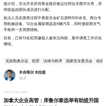
据介绍，非法开采所得黄金随后被运往阿拉木图市出售，所
得收益由团伙成员进行分配。
执法人员在搜查过程中查获含金矿石原料500余克、两台专
用机械设备、12台金属探测器及6辆汽车，同时缴获两支气
手枪和一支滑膛猎枪。
目前，已有13名犯罪嫌疑人被依法拘留，案件调查工作仍在
继续。
克孜勒奥尔达
犯罪
法律与秩序
国家安全委员会
哈萨
木合塔尔 木拉提
编译
11:32, 07 8月 2026
加拿大企业高管：库鲁尔泰选举有助提升国