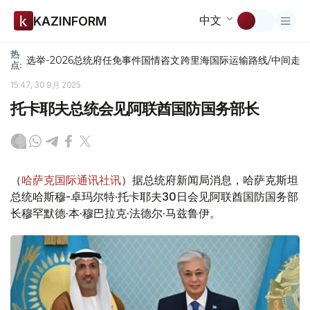
中文
KAZINFORM
热
选举-2026
总统府
任免
事件
国情咨文
跨里海国际运输路线/中间走
点:
15:47, 30 9月 2025
托卡耶夫总统会见阿联酋国防国务部长
（
哈萨克国际通讯社讯
）据总统府新闻局消息，哈萨克斯坦
总统哈斯穆-卓玛尔特·托卡耶夫30日会见阿联酋国防国务部
长穆罕默德·本·穆巴拉克·法德尔·马兹鲁伊。