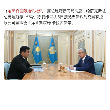
（
哈萨克国际通讯社讯
）据总统府新闻局消息，哈萨克斯坦
总统哈斯穆-卓玛尔特·托卡耶夫5日接见巴伊铁列克国有控
股公司董事会主席鲁斯塔姆·卡拉霍伊辛。
Фото: Ақорда
会谈中，总统听取了工作任务落实进展，以及集团发展规划
报告。