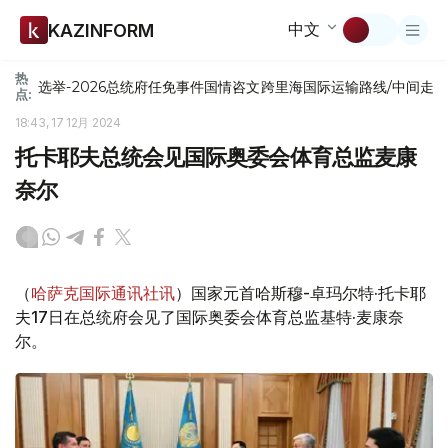
中文
KAZINFORM
热
选举-2026
总统府
任免
事件
国情咨文
跨里海国际运输路线/中间走
点:
18:43, 17 12月 2024
托卡耶夫总统会见国际奥委会体育总监麦康
奈尔
（
哈萨克国际通讯社讯
）国家元首哈斯穆-卓玛尔特·托卡耶
夫17日在总统府会见了国际奥委会体育总监基特·麦康奈
尔。