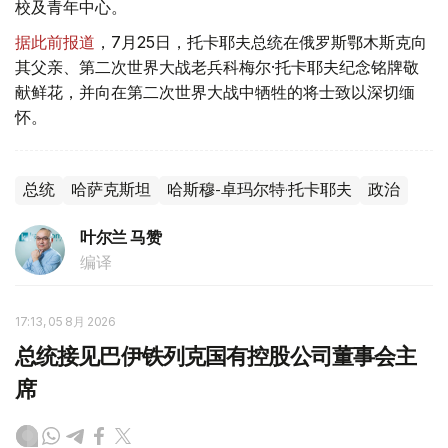
校及青年中心。
据此前报道
，7月25日，托卡耶夫总统在俄罗斯鄂木斯克向
其父亲、第二次世界大战老兵科梅尔·托卡耶夫纪念铭牌敬
献鲜花，并向在第二次世界大战中牺牲的将士致以深切缅
怀。
总统
哈萨克斯坦
哈斯穆-卓玛尔特·托卡耶夫
政治
叶尔兰 马赞
编译
17:13, 05 8月 2026
总统接见巴伊铁列克国有控股公司董事会主
席