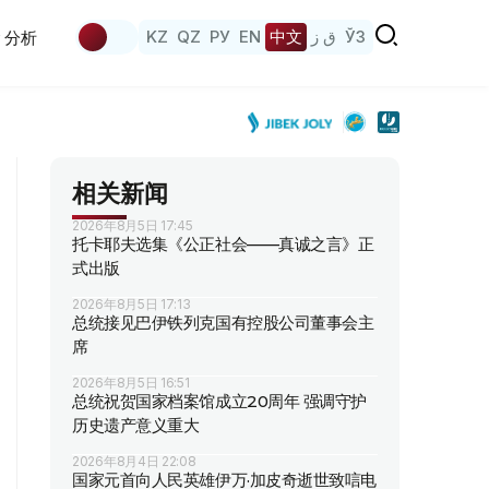
KZ
QZ
РУ
EN
中文
ق ز
ЎЗ
分析
相关新闻
2026年8月5日 17:45
托卡耶夫选集《公正社会——真诚之言》正
式出版
2026年8月5日 17:13
总统接见巴伊铁列克国有控股公司董事会主
席
2026年8月5日 16:51
总统祝贺国家档案馆成立20周年 强调守护
历史遗产意义重大
2026年8月4日 22:08
国家元首向人民英雄伊万·加皮奇逝世致唁电