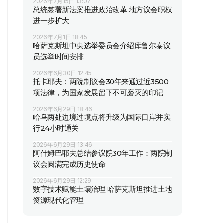
2026年7月15日 13:07
总统签署新法案推进政治改革 地方议会职权
进一步扩大
2026年7月1日 18:45
哈萨克斯坦中央选举委员会介绍库鲁尔泰议
员选举时间安排
2026年6月30日 12:45
托卡耶夫：两院制议会30年来通过近3500
项法律，为国家发展留下不可磨灭的印记
2026年6月29日 18:46
哈乌两处边境过境点将升级为国际口岸并实
行24小时通关
2026年6月29日 13:46
阿什姆巴耶夫总结参议院30年工作：两院制
议会圆满完成历史使命
2026年6月29日 12:29
数字技术赋能土壤治理 哈萨克斯坦推进土地
资源现代化管理