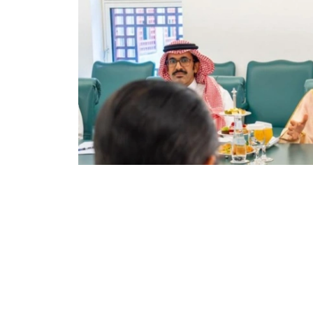
Фото: Сыртқы істер министрлігі
双方还商讨了即将举行的高级别和高级别双边活