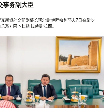
交事务副大臣
克斯坦外交部副部长阿尔曼·伊萨哈利耶夫7日会见沙
关系）阿卜杜勒·拉赫曼·拉西。