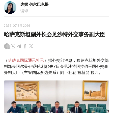
达娜 努尔巴克提
编译
22:56, 07 8月 2026
哈萨克斯坦副外长会见沙特外交事务副大臣
（
哈萨克国际通讯社讯
）据外交部消息，哈萨克斯坦外交部
副部长阿尔曼·伊萨哈利耶夫7日会见沙特阿拉伯王国外交事
务副大臣（主管国际多边关系）阿卜杜勒·拉赫曼·拉西。