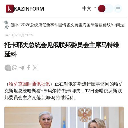
中文
KAZINFORM
热
选举-2026
总统府
任免
事件
国情咨文
跨里海国际运输路线/中间走
点:
14:53, 12 11月 2025
托卡耶夫总统会见俄联邦委员会主席马特维
延科
（
哈萨克国际通讯社讯
）正在对俄罗斯进行国事访问的哈萨
克斯坦总统哈斯穆-卓玛尔特·托卡耶夫，12日会晤俄罗斯联
邦委员会主席瓦莲京娜·马特维延科。