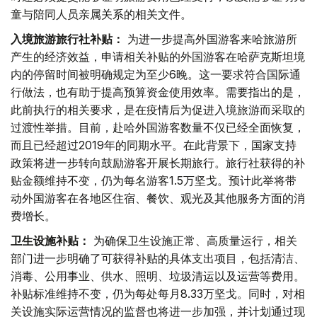
童与陪同人员亲属关系的相关文件。
入境旅游旅行社补贴：
为进一步提高外国游客来哈旅游所
产生的经济效益，申请相关补贴的外国游客在哈萨克斯坦境
内的停留时间被明确规定为至少6晚。这一要求符合国际通
行做法，也有助于提高预算资金使用效率。需要指出的是，
此前执行的相关要求，是在疫情后为促进入境旅游而采取的
过渡性举措。目前，赴哈外国游客数量不仅已经全面恢复，
而且已经超过2019年的同期水平。在此背景下，国家支持
政策将进一步转向鼓励游客开展长期旅行。旅行社获得的补
贴金额维持不变，仍为每名游客1.5万坚戈。预计此举将带
动外国游客在各地区住宿、餐饮、观光及其他服务方面的消
费增长。
卫生设施补贴：
为确保卫生设施正常、高质量运行，相关
部门进一步明确了可获得补贴的具体支出项目，包括清洁、
消毒、公用事业、供水、照明、垃圾清运以及运营等费用。
补贴标准维持不变，仍为每处每月8.33万坚戈。同时，对相
关设施实际运营情况的监督也将进一步加强，并计划通过现