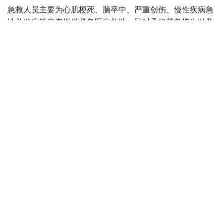
急救人员主要为心肌梗死、脑卒中、严重创伤、慢性疾病急
性并发症等患者提供紧急医疗救助，同时承担紧急接生以及
道路交通事故现场救援等任务。
目前，哈萨克斯坦全国共有20个独立急救站、92个城市急
救分站和189个区级急救部门，为城市和农村地区居民提供
紧急医疗服务。
全国每天共有1669支急救医疗队值班，并配备2728辆救护
车用于快速出诊。其中，1733辆服务于城市地区，995辆服
务于农村地区。
哈萨克斯坦卫生部表示，急救医疗服务体系建设仍是国家卫
生系统的重点工作方向之一。目前，全国正在持续更新救护
车辆，优化患者转运和救治流程，引入新的急救医疗服务组
织模式，并加强医务人员专业培训。
医疗卫生
哈萨克斯坦