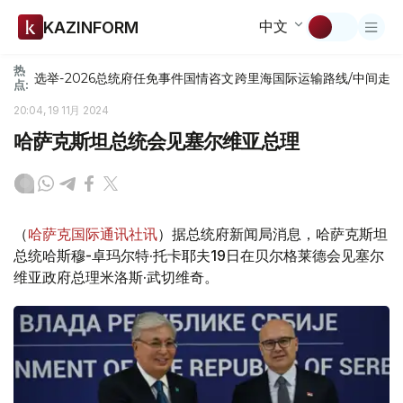
中文
KAZINFORM
热
选举-2026
总统府
任免
事件
国情咨文
跨里海国际运输路线/中间走
点:
20:04, 19 11月 2024
哈萨克斯坦总统会见塞尔维亚总理
（
哈萨克国际通讯社讯
）据总统府新闻局消息，哈萨克斯坦
总统哈斯穆-卓玛尔特·托卡耶夫19日在贝尔格莱德会见塞尔
维亚政府总理米洛斯·武切维奇。