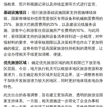
场检查、照片和视频记录以及持续监测等方式进行监管。
基础设施项目：
现行旅游基础设施国家支持措施继续保
留。国家将继续补偿滑雪度假区专用设备和机械购置费用的
25%、旅游大巴购置费用的25%，以及建设沿线服务设
施、游客中心和游客住宿设施所产生费用的10%。与此同
时，获得国家支持的设施和设备清单得到进一步梳理，对申
报材料的要求、申请审核期限以及决策程序也作出了更加明
确的规定。这将有助于提高国家旅游扶持机制的透明度，让
企业办理相关手续更加清晰、便捷。
优先旅游区域：
确定优先旅游区域的相关权限已下放至地
区层面。今后，地方执行机关可以根据本地区旅游资源和发
展潜力，自主确定相关区域并划定其边界。这一调整将有助
于加快开发旅游潜力较大的地区，同时更好地体现各地自身
特色。
此次出台的各项调整，旨在建立更加高效、透明的旅游业国
家支持体系。一方面，相关措施进一步简化了企业办事程
序；另一方面，也加强了对预算资金定向、高效使用情况的