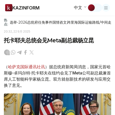
中文
KAZINFORM
热
选举-2026
总统府
任免
事件
国情咨文
跨里海国际运输路线/中间走
点:
20:32, 22 9月 2025
托卡耶夫总统会见Meta副总裁杨立昆
（
哈萨克国际通讯社讯
）据总统府新闻局消息，国家元首哈
斯穆-卓玛尔特·托卡耶夫在纽约会见了Meta公司副总裁兼首
席人工智能科学家杨立昆。双方就创新技术的研发与应用交
换了意见。