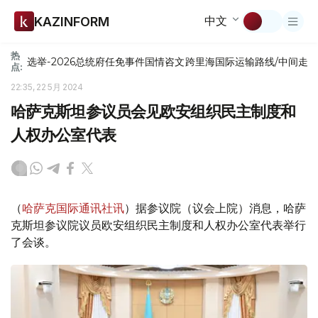
中文
KAZINFORM
热
选举-2026
总统府
任免
事件
国情咨文
跨里海国际运输路线/中间走
点:
22:35, 22 5月 2024
哈萨克斯坦参议员会见欧安组织民主制度和
人权办公室代表
（
哈萨克国际通讯社讯
）据参议院（议会上院）消息，哈萨
克斯坦参议院议员欧安组织民主制度和人权办公室代表举行
了会谈。