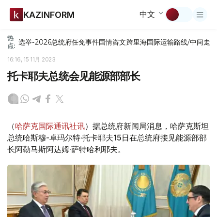
中文
KAZINFORM
热
选举-2026
总统府
任免
事件
国情咨文
跨里海国际运输路线/中间走
点:
16:16, 15 11月 2023
托卡耶夫总统会见能源部部长
（
哈萨克国际通讯社讯
）据总统府新闻局消息，哈萨克斯坦
总统哈斯穆-卓玛尔特·托卡耶夫15日在总统府接见能源部部
长阿勒马斯阿达姆·萨特哈利耶夫。