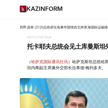
KAZINFORM
选举-2026
总统府
任免
事件
国情咨文
跨里海国际运输路
趋势:
20:17, 27 5月 2024
托卡耶夫总统会见土库曼斯坦
（
哈萨克国际通讯社讯
）哈萨克斯坦总统哈斯
坦内阁副主席兼外交部长拉希德·梅列多夫。