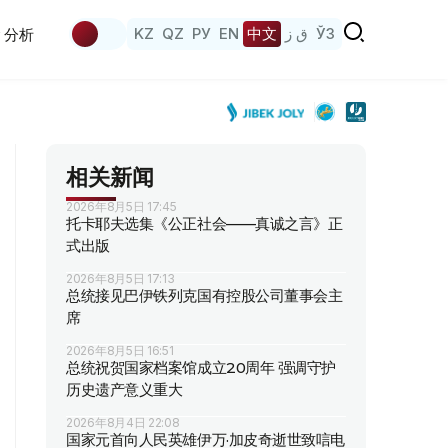
KZ
QZ
РУ
EN
中文
ق ز
ЎЗ
分析
相关新闻
2026年8月5日 17:45
托卡耶夫选集《公正社会——真诚之言》正
式出版
2026年8月5日 17:13
总统接见巴伊铁列克国有控股公司董事会主
席
2026年8月5日 16:51
总统祝贺国家档案馆成立20周年 强调守护
历史遗产意义重大
2026年8月4日 22:08
国家元首向人民英雄伊万·加皮奇逝世致唁电