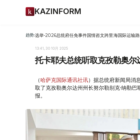
KAZINFORM
选举-2026
总统府
任免
事件
国情咨文
跨里海国际运输路
趋势:
13:41, 30 10月 2025
托卡耶夫总统听取克孜勒奥尔
（
哈萨克国际通讯社讯
）据总统府新闻局消息
取了克孜勒奥尔达州州长努尔勒别克·纳勒巴
报。