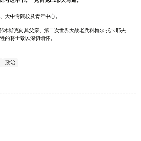
研习这本书。”克雷克巴耶夫写道。
、大中专院校及青年中心。
斯鄂木斯克向其父亲、第二次世界大战老兵科梅尔·托卡耶夫
牲的将士致以深切缅怀。
夫
政治