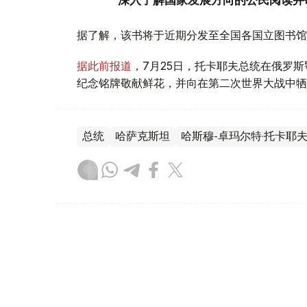
深入了解国家发展方向的公民阅读并
据了解，该书将于近期分发至全国各国立图书馆
据此前报道
，7月25日，托卡耶夫总统在俄罗
纪念铭牌敬献鲜花，并向在第二次世界大战中牺
总统
哈萨克斯坦
哈斯穆-卓玛尔特·托卡耶
叶尔兰 马赞
编译
17:13, 05 8月 2026