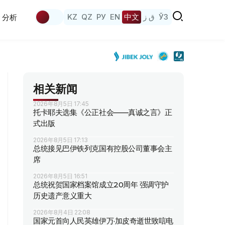
KZ
QZ
РУ
EN
中文
ق ز
ЎЗ
分析
相关新闻
2026年8月5日 17:45
托卡耶夫选集《公正社会——真诚之言》正
式出版
2026年8月5日 17:13
总统接见巴伊铁列克国有控股公司董事会主
席
2026年8月5日 16:51
总统祝贺国家档案馆成立20周年 强调守护
历史遗产意义重大
2026年8月4日 22:08
国家元首向人民英雄伊万·加皮奇逝世致唁电