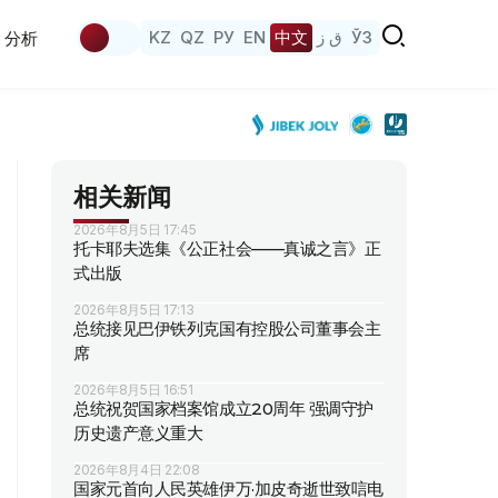
KZ
QZ
РУ
EN
中文
ق ز
ЎЗ
分析
相关新闻
2026年8月5日 17:45
托卡耶夫选集《公正社会——真诚之言》正
式出版
2026年8月5日 17:13
总统接见巴伊铁列克国有控股公司董事会主
席
2026年8月5日 16:51
总统祝贺国家档案馆成立20周年 强调守护
历史遗产意义重大
2026年8月4日 22:08
国家元首向人民英雄伊万·加皮奇逝世致唁电