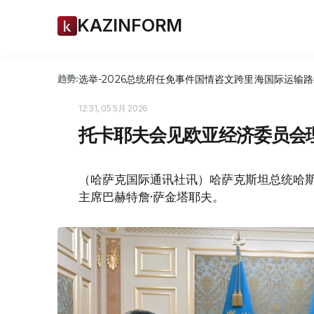
KAZINFORM
选举-2026
总统府
任免
事件
国情咨文
跨里海国际运输路
趋势:
12:31, 05 5月 2026
托卡耶夫会见欧亚经济委员会
（哈萨克国际通讯社讯）哈萨克斯坦总统哈斯
主席巴赫特詹·萨金塔耶夫。