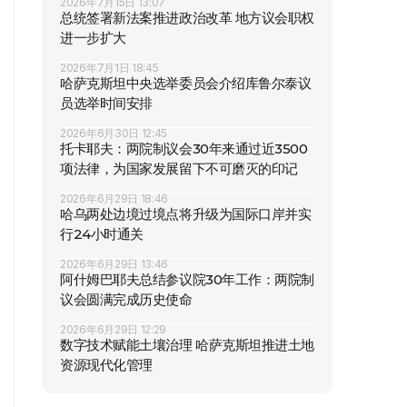
2026年7月15日 13:07
总统签署新法案推进政治改革 地方议会职权
进一步扩大
2026年7月1日 18:45
哈萨克斯坦中央选举委员会介绍库鲁尔泰议
员选举时间安排
2026年6月30日 12:45
托卡耶夫：两院制议会30年来通过近3500
项法律，为国家发展留下不可磨灭的印记
2026年6月29日 18:46
哈乌两处边境过境点将升级为国际口岸并实
行24小时通关
2026年6月29日 13:46
阿什姆巴耶夫总结参议院30年工作：两院制
议会圆满完成历史使命
2026年6月29日 12:29
数字技术赋能土壤治理 哈萨克斯坦推进土地
资源现代化管理