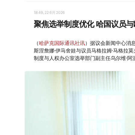
18:49, 22 6月 2026
聚焦选举制度优化 哈国议员
（
哈萨克国际通讯社讯
）据议会新闻中心消
斯涅詹娜·伊马舍娃与议员马格拉姆·马格拉
制度与人权办公室选举部门副主任乌尔维·阿