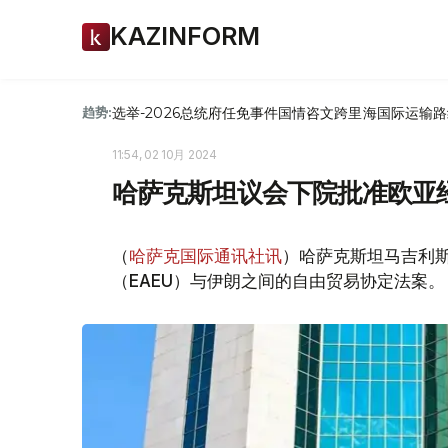
KAZINFORM
选举-2026
总统府
任免
事件
国情咨文
跨里海国际运输路
趋势:
11:54, 02 10月 2024
哈萨克斯坦议会下院批准欧亚
（
哈萨克国际通讯社讯
）哈萨克斯坦马吉利
（EAEU）与伊朗之间的自由贸易协定法案。