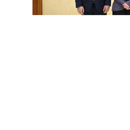
Фото: Мәжілістің баспасөз қызметі
伊马舍娃向来宾介绍了3月全民公投后通过的新
法律修订内容。
会谈结束时，双方均表示愿进一步支持并深化围
议会下院
欧安组织
外交