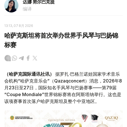
达娜 努尔巴克提
编译
13:13, 07 8月 2026
哈萨克斯坦将首次举办世界手风琴与巴扬锦
标赛
（哈萨克国际通讯社讯）
据罗扎·巴格兰诺娃国家学术音乐
会机构“哈萨克音乐会”（Qazaqconcert）消息，2026年8
月23日至27日，国际知名手风琴与巴扬赛事——第79届
“Coupe Mondiale”世界锦标赛将在阿斯塔纳举行。这也是
该项赛事首次落户哈萨克斯坦及整个中亚地区。