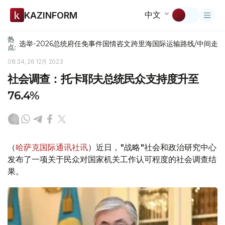
中文
KAZINFORM
热
选举-2026
总统府
任免
事件
国情咨文
跨里海国际运输路线/中间走
点:
08:34, 26 12月 2023
社会调查：托卡耶夫总统民众支持度升至
76.4%
（
哈萨克国际通讯社讯
）近日，"战略"社会和政治研究中心
发布了一项关于民众对国家机关工作认可程度的社会调查结
果。