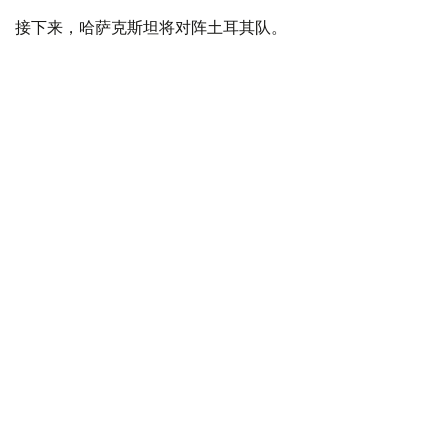
接下来，哈萨克斯坦将对阵土耳其队。
体育
哈萨克斯坦
木合塔尔 哈力木拉
编译
09:31, 06 8月 2026
《未来运动会—2026》多项目激战正酣：
Dota 2冠军诞生 多支队伍晋级下一阶段
（哈萨克国际通讯社讯） 8月5日，正在阿斯塔纳举行的“未
来运动会—2026”迎来多个项目的重要比赛日。《Dota 2》