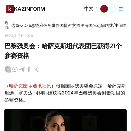
中文
KAZINFORM
热
选举-2026
总统府
任免
事件
国情咨文
跨里海国际运输路线/中间走
点:
18:20, 11 7月 2024
巴黎残奥会：哈萨克斯坦代表团已获得21个
参赛资格
（
哈萨克国际通讯社讯
）根据国际残奥委会决定，哈萨克斯
坦选手塞夫达·阿利耶娃获得2024年巴黎残奥会射击项目的
参赛资格。