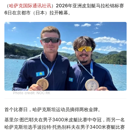
（
哈萨克国际通讯社讯
）2026年亚洲皮划艇马拉松锦标赛
6日在京都市（日本）拉开帷幕。
Photo credit: NOC RK
首个比赛日，哈萨克斯坦运动员摘得两枚金牌。
基里尔·图巴耶夫在男子3400米皮艇比赛中夺冠，而另一名
哈萨克斯坦选手波拉特·托热别科夫在男子3400米赛艇比赛