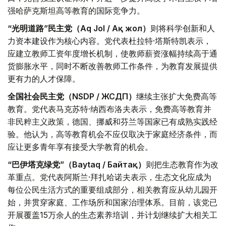
强哈萨克斯坦高等教育的国际竞争力。
“光明道路”民主党（Aq Jol / Ақ жол）
则将科学创新和人
力资本建设作为核心内容。党代表杜拉特·塔斯特凯表示，
应建立教师工资年度增长机制，使教师薪资涨幅持续高于通
货膨胀水平，同时不断改善教师工作条件，为教育发展提供
更有力的人才保障。
全国社会民主党（NSDP / ЖСДП）
继续主张扩大免费高等
教育。党代表马克苏特·纳西布洛夫表示，免费高等教育并
非民粹主义政策，德国、挪威和芬兰等国家已有成熟实践经
验。他认为，高等教育机会不应仅取决于家庭经济条件，而
应让更多青年享有接受大学教育的机会。
“巴伊塔克绿党”（Baytaq / Байтақ）
则把生态教育作为改
革重点。党代表阿斯兰·拜扎哈诺夫表示，生态文化应成为
每位公民生活方式的重要组成部分，相关教育应从幼儿园开
始，并贯穿家庭、工作场所和国家治理体系。目前，该党已
开展覆盖15万余人的生态素养培训，并计划继续扩大相关工