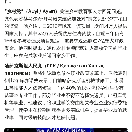
作。
“乡村党”（Auyl / Ауыл）
关注乡村教育和人才回流问题。
党代表沙赫马尔丹·拜马诺夫建议加强对“携文凭赴乡村”项目
的监督。他介绍，自2019年以来，该项目已为11.4万人提供
国家支持，其中5.2万人获得优惠住房贷款，但近三年仍有
166名参与者违反项目规定，被要求返还超过7亿坚戈财政
资金。他同时提出，通过农村专项配额进入高校学习的毕业
生，应在完成学业后返回家乡工作。
哈萨克斯坦人民党（PPK / Қазақстан Халық
партиясы）
则将讨论重点放在职业教育改革上。党代表别
伊比特·库赛诺夫表示，目前哈萨克斯坦机械维修工、水暖
工等技能人才依然短缺，而约40%的职业院校毕业生没有
从事本专业工作，部分毕业生不得不选择快递员、出租车司
机等职业。他建议，将职业学院交由相关专业企业实行委托
管理，使学生在校期间获得更多实践机会，提高毕业后的就
业率，同时缓解技能人才短缺问题。