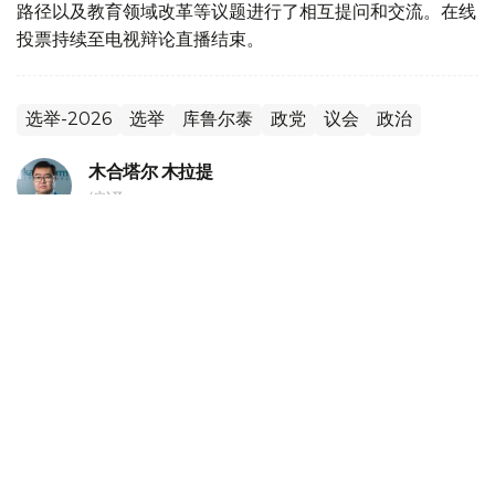
路径以及教育领域改革等议题进行了相互提问和交流。在线
投票持续至电视辩论直播结束。
选举-2026
选举
库鲁尔泰
政党
议会
政治
木合塔尔 木拉提
编译
20:18, 05 8月 2026
哈萨克斯坦副外长会见独联体第一副秘书长
（
哈萨克国际通讯社讯
）据外交部消息，哈萨克斯坦外交部
副部长阿勒别克·库安特洛夫5日会见独联体第一副秘书长伊
戈尔·彼得里申科。