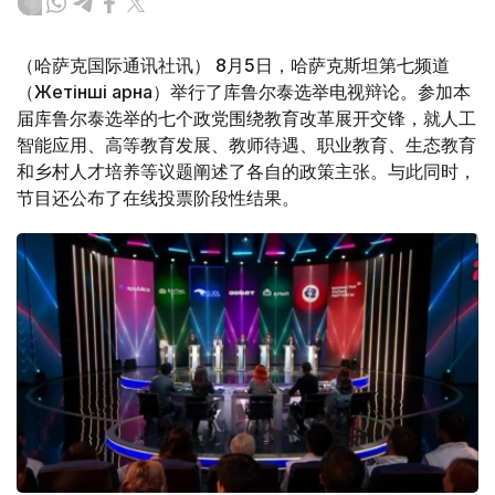
（哈萨克国际通讯社讯） 8月5日，哈萨克斯坦第七频道
（Жетінші арна）举行了库鲁尔泰选举电视辩论。参加本
届库鲁尔泰选举的七个政党围绕教育改革展开交锋，就人工
智能应用、高等教育发展、教师待遇、职业教育、生态教育
和乡村人才培养等议题阐述了各自的政策主张。与此同时，
节目还公布了在线投票阶段性结果。