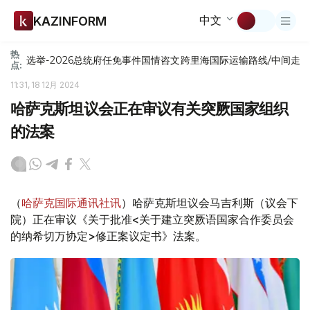
中文
KAZINFORM
热
选举-2026
总统府
任免
事件
国情咨文
跨里海国际运输路线/中间走
点:
11:31, 18 12月 2024
哈萨克斯坦议会正在审议有关突厥国家组织
的法案
（
哈萨克国际通讯社讯
）哈萨克斯坦议会马吉利斯（议会下
院）正在审议《关于批准<关于建立突厥语国家合作委员会
的纳希切万协定>修正案议定书》法案。