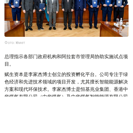
Фото: Үкімет
总理指示各部门政府机构和阿拉套市管理局协助实施试点项
目。
赋生资本是李家杰博士创立的投资孵化平台。公司专注于绿
色经济和先进技术领域的项目开发，尤其擅长智能能源解决
方案和现代环保技术。李家杰博士是恒基兆业集团、香港中
华煤气有限公司（中华煤气）及中华煤气智能能源有限公司
的董事会主席，这三家公司的股票均在香港联合交易所上
市。
哈萨克斯坦与中国
中国
哈萨克斯坦
交通
投资