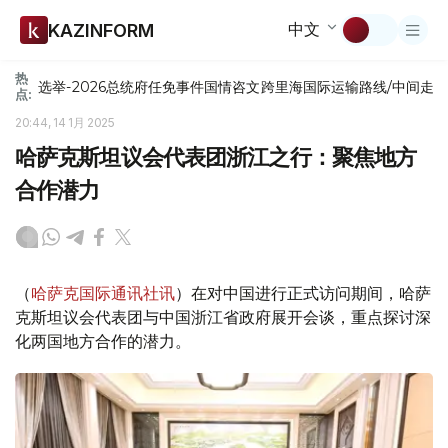
中文
KAZINFORM
热
选举-2026
总统府
任免
事件
国情咨文
跨里海国际运输路线/中间走
点:
20:44, 14 1月 2025
哈萨克斯坦议会代表团浙江之行：聚焦地方
合作潜力
（
哈萨克国际通讯社讯
）在对中国进行正式访问期间，哈萨
克斯坦议会代表团与中国浙江省政府展开会谈，重点探讨深
化两国地方合作的潜力。